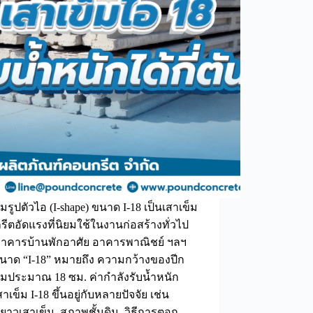
็มรูปตัวไอ (I-shape) ขนาด I-18 เป็นเสาเข็ม
ีตอัดแรงที่นิยมใช้ในงานก่อสร้างทั่วไป
อาคารบ้านพักอาศัย อาคารพาณิชย์ ฯลฯ
นาด “I-18” หมายถึง ความกว้างของปีก
็มประมาณ 18 ซม. ค่ากำลังรับน้ำหนัก
าเข็ม I-18 ขึ้นอยู่กับหลายปัจจัย เช่น
าวเสาเข็ม, สภาพชั้นดิน, วิธีการตอก