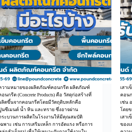
ความหมายของผลิตภัณฑ์คอนกรีต ผลิตภัณฑ์
เสาเข
คอนกรีต (Concrete Products) คือ วัสดุก่อสร้างที่
คอนกร
ผลิตขึ้นจากคอนกรีตโดยมีวัตถุดิบหลักคือ
เช่น 
ปูนซีเมนต์ น้ำ หิน และทราย ซึ่งอาจผ่าน
โดยข
กระบวนการผลิตในโรงงานให้มีคุณสมบัติ
เสาเข
เฉพาะ เช่น การเสริมเหล็ก การอัดแรง หรือการ
ของเส
หล่อสำเร็จรูป เพื่อให้เหมาะกับการใช้งานใน
ความย