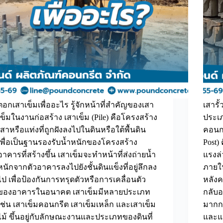
ตอกเสาเข็มเพื่ออะไร รู้จักหน้าที่สำคัญของเสา
เสารั
เข็มในงานก่อสร้าง เสาเข็ม (Pile) คือโครงสร้าง
ประเภ
เสาหรือแท่งที่ถูกฝังลงไปในดินหรือใต้พื้นดิน
คอนกร
เพื่อเป็นฐานรองรับน้ำหนักของโครงสร้าง
Post)
อาคารที่สร้างขึ้น เสาเข็มจะทำหน้าที่ส่งถ่ายน้ำ
แรงล่
หนักจากตัวอาคารลงไปยังชั้นดินแข็งที่อยู่ลึกลง
ภายใ
ไป เพื่อป้องกันการทรุดตัวหรือการเคลื่อนตัว
หลังค
ของอาคารในอนาคต เสาเข็มมีหลายประเภท
กลับอ
เช่น เสาเข็มคอนกรีต เสาเข็มเหล็ก และเสาเข็ม
มากก
ไม้ ขึ้นอยู่กับลักษณะงานและประเภทของดินที่
และแร