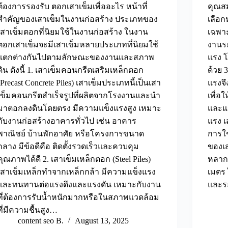
ต้องการรองรับ ตอกเสาเข็มเพื่ออะไร หน้าที่
คุณสม
สำคัญของเสาเข็มในงานก่อสร้าง ประเภทของ
เลือก
เสาเข็มตอกที่นิยมใช้ในงานก่อสร้าง ในงาน
เฉพาะ
ตอกเสาเข็มจะมีเสาเข็มหลายประเภทที่นิยมใช้
งานร
แตกต่างกันไปตามลักษณะของงานและสภาพ
แรง 
ดิน ดังนี้ 1. เสาเข็มคอนกรีตเสริมเหล็กตอก
ด้วย 
(Precast Concrete Piles) เสาเข็มประเภทนี้เป็นเสา
แรงจึ
เข็มคอนกรีตสำเร็จรูปที่ผลิตจากโรงงานและนำ
เพื่อ
มาตอกลงดินโดยตรง มีความแข็งแรงสูง เหมาะ
และแร
กับงานก่อสร้างอาคารทั่วไป เช่น อาคาร
แรง 
พาณิชย์ บ้านพักอาศัย หรือโครงการขนาด
การใ
กลาง มีข้อดีคือ ติดตั้งรวดเร็วและควบคุม
ของเส
คุณภาพได้ดี 2. เสาเข็มเหล็กตอก (Steel Piles)
หลากห
เสาเข็มเหล็กทำจากเหล็กกล้า มีความแข็งแรง
เมตร 
และทนทานต่อแรงดึงและแรงดัน เหมาะกับงาน
และร
ที่ต้องการรับน้ำหนักมากหรือในสภาพแวดล้อม
ที่มีความชื้นสูง…
content seo B.
August 13, 2025