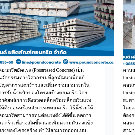
คอนกรีตอัดแรง (Prestressed Concrete) เป็น
คานส
นวัตกรรมทางวิศวกรรมที่ถูกพัฒนาเพื่อแก้
Prest
ปัญหาการแตกร้าวและเพิ่มความสามารถใน
คอนกร
การรับน้ำหนักของโครงสร้างคอนกรีต โดย
Prest
อาศัยหลักการดึงลวดเหล็กหรือเหล็กเสริมแรง
สะพา
ให้ตึงก่อนหรือหลังการเทคอนกรีต วิธีนี้ช่วยให้
โดยเ
คอนกรีตสามารถทนต่อแรงดึงได้ดีขึ้น ลดการ
ต้องก
แตกร้าวที่อาจเกิดขึ้น และเพิ่มความมั่นคงแข็ง
คอนกรี
แรงของโครงสร้าง ทำให้สามารถออกแบบ
สามา