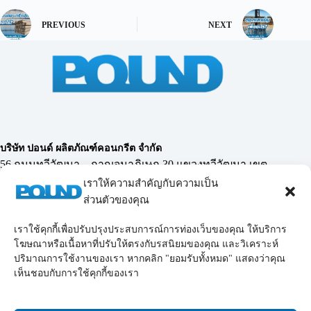
PREVIOUS
NEXT
บริษัท ปอนด์ ผลิตภัณฑ์คอนกรีต จำกัด
56 ถนนทวีวัฒนา – กาญจนาภิเษก 30 แขวงทวีวัฒนา เขต
ทวีวัฒนา กรุงเทพฯ 10170
เราให้ความสำคัญกับความเป็น
ส่วนตัวของคุณ
เราใช้คุกกี้เพื่อปรับปรุงประสบการณ์การท่องเว็บของคุณ ให้บริการ
02-119-0855-69
,
โทรศัพท์ :
098-228-9878
โฆษณาหรือเนื้อหาที่ปรับให้ตรงกับรสนิยมของคุณ และวิเคราะห์
Email :
poundconcrete_2006@yahoo.co.th
poundconcrete_2006@hotmail.com
ปริมาณการใช้งานของเรา หากคลิก "ยอมรับทั้งหมด" แสดงว่าคุณ
LINE :
chairit55
เห็นชอบกับการใช้คุกกี้ของเรา
LINE :
@poundconcrete