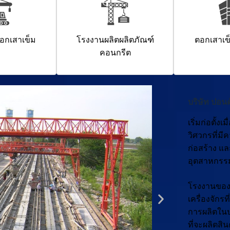
อกเสาเข็ม
โรงงานผลิตผลิตภัณฑ์
ตอกเสาเข
คอนกรีต
บริษัท ปอน
เริ่มก่อตั้
วิศวกรที่ม
ก่อสร้าง แ
อุตสาหกรรม 
โรงงานของเ
เครื่องจักร
การผลิตในป
ที่จะผลิต