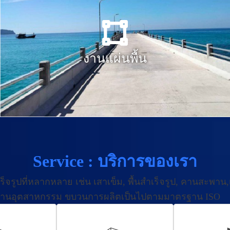
งานแผ่นพื้น
Service : บริการของเรา
จรูปที่หลากหลาย เช่น เสาเข็ม, พื้นสำเร็จรูป, คานสะพาน,เ
าตรฐานอุตสาหกรรม ขบวนการผลิตเป็นไปตามมาตรฐาน ISO