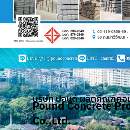
0
LINE @ : @poundconcrete
LINE : chairit55
ความเป็นมาของบริษัท
บริษัท ปอนด์ ผลิตภัณฑ์คอ
Pound Concrete Pr
Co.,Ltd.