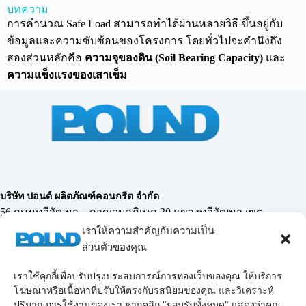
บทความ
การคำนวณ Safe Load สามารถทำได้ผ่านหลายวิธี ขึ้นอยู่กับ
R
a
ข้อมูลและความซับซ้อนของโครงการ โดยทั่วไปจะคำนึงถึง
t
e
สองส่วนหลักคือ
ความจุของดิน (Soil Bearing Capacity)
และ
d
0
ความแข็งแรงของเสาเข็ม
o
u
t
o
f
5
บริษัท ปอนด์ ผลิตภัณฑ์คอนกรีต จำกัด
56 ถนนทวีวัฒนา – กาญจนาภิเษก 30 แขวงทวีวัฒนา เขต
ทวีวัฒนา กรุงเทพฯ 10170
เราให้ความสำคัญกับความเป็น
ส่วนตัวของคุณ
เราใช้คุกกี้เพื่อปรับปรุงประสบการณ์การท่องเว็บของคุณ ให้บริการ
02-119-0855-69
,
โทรศัพท์ :
098-228-9878
โฆษณาหรือเนื้อหาที่ปรับให้ตรงกับรสนิยมของคุณ และวิเคราะห์
Email :
poundconcrete_2006@yahoo.co.th
poundconcrete_2006@hotmail.com
ปริมาณการใช้งานของเรา หากคลิก "ยอมรับทั้งหมด" แสดงว่าคุณ