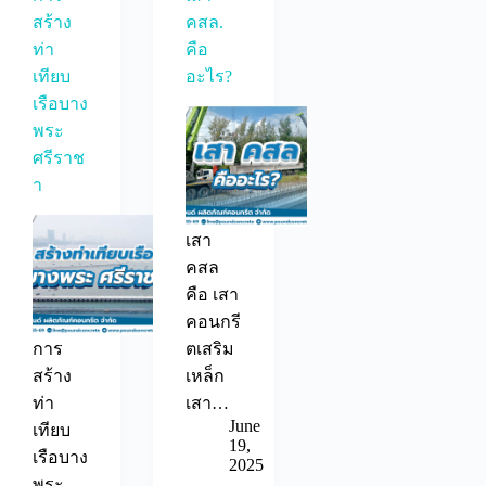
สร้าง
คสล.
ท่า
คือ
เทียบ
อะไร?
เรือบาง
พระ
ศรีราช
า
เสา
คสล
คือ เสา
คอนกรี
การ
ตเสริม
สร้าง
เหล็ก
ท่า
เสา…
June
เทียบ
19,
เรือบาง
2025
พระ