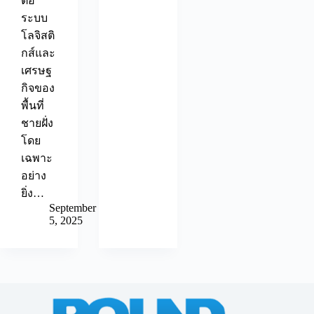
ต่อ
ระบบ
โลจิสติ
กส์และ
เศรษฐ
กิจของ
พื้นที่
ชายฝั่ง
โดย
เฉพาะ
อย่าง
ยิ่ง…
September
5, 2025