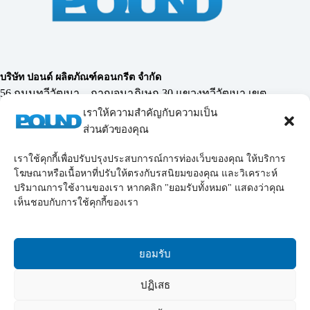
บริษัท ปอนด์ ผลิตภัณฑ์คอนกรีต จำกัด
56 ถนนทวีวัฒนา – กาญจนาภิเษก 30 แขวงทวีวัฒนา เขต
ทวีวัฒนา กรุงเทพฯ 10170
เราให้ความสำคัญกับความเป็น
ส่วนตัวของคุณ
เราใช้คุกกี้เพื่อปรับปรุงประสบการณ์การท่องเว็บของคุณ ให้บริการ
02-119-0855-69
,
โทรศัพท์ :
098-228-9878
โฆษณาหรือเนื้อหาที่ปรับให้ตรงกับรสนิยมของคุณ และวิเคราะห์
Email :
poundconcrete_2006@yahoo.co.th
poundconcrete_2006@hotmail.com
ปริมาณการใช้งานของเรา หากคลิก "ยอมรับทั้งหมด" แสดงว่าคุณ
LINE :
chairit55
เห็นชอบกับการใช้คุกกี้ของเรา
LINE :
@poundconcrete
ยอมรับ
ปฏิเสธ