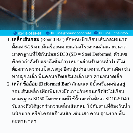
เหล็กเส้นกลม
(Round Bar) ลักษณะผิวเรียบ เส้นกลมขนาด
ตั้งแต่ 6-25 มม.มีเครื่องหมายแสดงโรงงานผลิตและขนาด
มาตรฐานที่ใช้กันบ่อย SD30 (SD = Steel Deformed, ตัวเลข
คือค่ากำลังรับแรงดึงขั้นต่ำ) เหมาะสำหรับงานทั่วไปที่ไม่
ต้องการความแข็งแรงสูง ยืดหยุ่นง่าย เหมาะกับงานดัด เช่น
ทาบผูกเหล็ก พื้นคอนกรีตเสริมเหล็ก เสา คานขนาดเล็ก
เหล็กข้ออ้อย (Deformed Bar)
ลักษณะ มีบั้งหรือคดข้ออยู่
รอบเส้นเหล็ก เพื่อเพิ่มแรงยึดเกาะกับคอนกรีตผิวไม่เรียบ
มาตรฐาน SD50 โดยขนาดที่ใช้นั้นจะเริ่มตั้งแต่SD10-SD40
รับแรงดึงได้สูงกว่ากว่าเหล็กเส้นกลม ใช้กับงานที่ต้องรับน้ำ
หนักมาก หรือโครงสร้างหลัก เช่น เสา คาน ฐานราก พื้น
สะพาน ฯลฯ