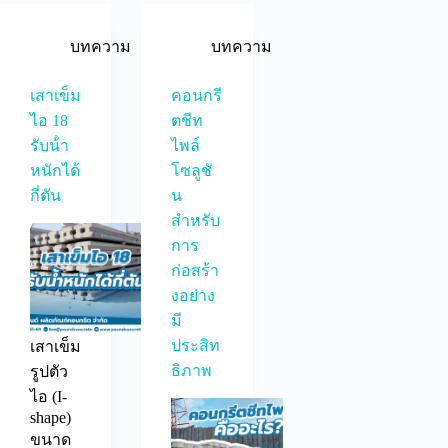
บทความ
บทความ
เสาเข็ม
คอนกรี
ไอ 18
ตชีท
รับน้ํา
ไพล์
หนักได้
โซลูชั
กี่ตัน
น
สำหรับ
การ
ก่อสร้า
งอย่าง
มี
ประสิท
เสาเข็ม
ธิภาพ
รูปตัว
ไอ (I-
shape)
ขนาด