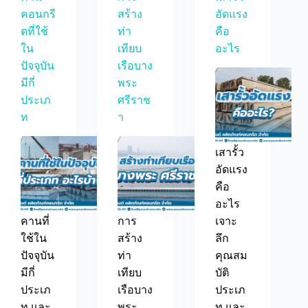
คอนกรี
สร้าง
อัดแรง
ตที่ใช้
ท่า
คือ
ใน
เทียบ
อะไร
ปัจจุบัน
เรือบาง
มีกี่
พระ
ประเภ
ศรีราช
ท
า
เสารั้ว
อัดแรง
คือ
อะไร
คานที่
การ
เจาะ
ใช้ใน
สร้าง
ลึก
ปัจจุบัน
ท่า
คุณสม
มีกี่
เทียบ
บัติ
ประเภ
เรือบาง
ประเภ
ท และ
พระ
ท และ