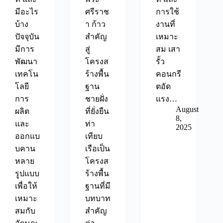
มีอะไร
ศรีราช
การใช้
บ้าง
า ก้าว
งานที่
ปัจจุบัน
สำคัญ
เหมาะ
มีการ
สู่
สม เสา
พัฒนา
โครงส
รั้ว
เทคโน
ร้างพื้น
คอนกรี
โลยี
ฐาน
ตอัด
การ
ชายฝั่ง
แรง…
August
ผลิต
ที่ยั่งยืน
8,
และ
ท่า
2025
ออกแบ
เทียบ
บคาน
เรือเป็น
หลาย
โครงส
รูปแบบ
ร้างพื้น
เพื่อให้
ฐานที่มี
เหมาะ
บทบาท
สมกับ
สำคัญ