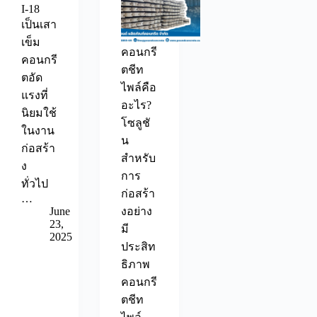
I-18
เป็นเสา
เข็ม
คอนกรี
คอนกรี
ตชีท
ตอัด
ไพล์คือ
แรงที่
อะไร?
นิยมใช้
โซลูชั
ในงาน
น
ก่อสร้า
สำหรับ
ง
การ
ทั่วไป
ก่อสร้า
…
June
งอย่าง
23,
มี
2025
ประสิท
ธิภาพ
คอนกรี
ตชีท