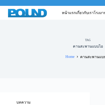
หน้าแรก
เกี่ยวกับเรา
โรงงา
TAG
คานสะพานแบบไอ
Home
คานสะพานแบ
บทความ