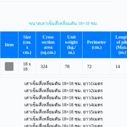
ขนาดเสาเข็มสี่เหลี่ยมตัน 18×18 ซม.
Size
Cross
Unit
Lengt
(cm.
section
weight
Perimeter
of pil
Item
x
area
(kg./
(cm.)
(Max.
cm.)
(sq.cm.)
m.)
(m.)
18 x
324
78
72
14
18
เสาเข็มสี่เหลี่ยมตัน 18×18 ซม. ยาว1เมตร
เสาเข็มสี่เหลี่ยมตัน 18×18 ซม. ยาว2เมตร
เสาเข็มสี่เหลี่ยมตัน 18×18 ซม. ยาว3เมตร
เสาเข็มสี่เหลี่ยมตัน 18×18 ซม. ยาว4เมตร
เสาเข็มสี่เหลี่ยมตัน 18×18 ซม. ยาว5เมตร
เสาเข็มสี่เหลี่ยมตัน 18×18 ซม. ยาว6เมตร
เสาเข็มสี่เหลี่ยมตัน 18×18 ซม. ยาว7เมตร