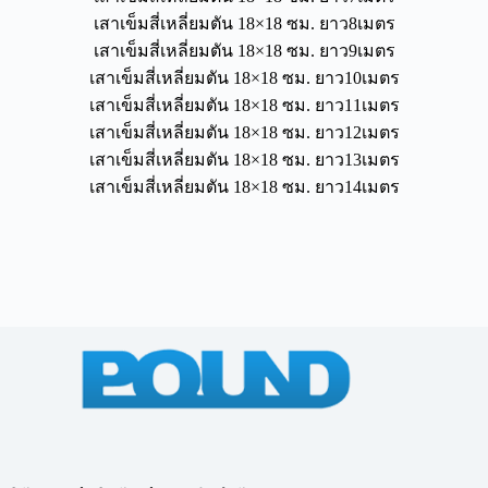
เสาเข็มสี่เหลี่ยมตัน 18×18 ซม. ยาว8เมตร
เสาเข็มสี่เหลี่ยมตัน 18×18 ซม. ยาว9เมตร
เสาเข็มสี่เหลี่ยมตัน 18×18 ซม. ยาว10เมตร
เสาเข็มสี่เหลี่ยมตัน 18×18 ซม. ยาว11เมตร
เสาเข็มสี่เหลี่ยมตัน 18×18 ซม. ยาว12เมตร
เสาเข็มสี่เหลี่ยมตัน 18×18 ซม. ยาว13เมตร
เสาเข็มสี่เหลี่ยมตัน 18×18 ซม. ยาว14เมตร