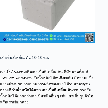
เสาเข็มสี่เหลี่ยมตัน 18×18 ซม.
เราเป็นโรงงานผลิตเสาเข็มสี่เหลี่ยมตัน ที่มีขนาดตั้งแต่
15x15cm. -45x45cm. รับน้ำหนักได้จนถึง80ตัน มีความแข็ง
แรงอย่างมาก กระบวนการผลิตของเรา ได้รับมาตรฐาน
อย่างดี
รับน้ำหนักได้มาก
เสาเข็มสี่เหลี่ยมตัน
สามารถรับ
น้ำหนักได้มากกว่าเสาเข็มชนิดอื่น ๆ เช่น เสาเข็มรูปตัวไอ
หรือเสาเข็มกลวง