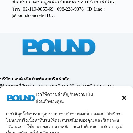
ขึ้น สอบถามข้อมูลเพิ่มเติมและขอคำปรึกษาฟรีได้ที่
โทร. 02-119-0855-69, 098-228-9878 ID Line :
@poundconcrete ID…
บริษัท ปอนด์ ผลิตภัณฑ์คอนกรีต จำกัด
56 ถนนทวีวัฒนา – กาญจนาภิเษก 30 แขวงทวีวัฒนา เขต
ทวีวัฒนา กรุงเทพฯ 10170
เราให้ความสำคัญกับความเป็น
ส่วนตัวของคุณ
เราใช้คุกกี้เพื่อปรับปรุงประสบการณ์การท่องเว็บของคุณ ให้บริการ
02-119-0855-69
,
โทรศัพท์ :
098-228-9878
โฆษณาหรือเนื้อหาที่ปรับให้ตรงกับรสนิยมของคุณ และวิเคราะห์
Email :
poundconcrete_2006@yahoo.co.th
poundconcrete_2006@hotmail.com
ปริมาณการใช้งานของเรา หากคลิก "ยอมรับทั้งหมด" แสดงว่าคุณ
LINE :
chairit55
เห็นชอบกับการใช้คุกกี้ของเรา