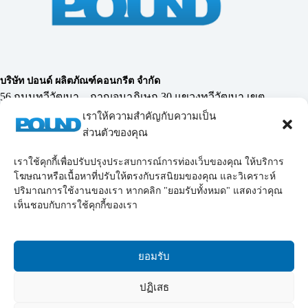
บริษัท ปอนด์ ผลิตภัณฑ์คอนกรีต จำกัด
56 ถนนทวีวัฒนา – กาญจนาภิเษก 30 แขวงทวีวัฒนา เขต
ทวีวัฒนา กรุงเทพฯ 10170
เราให้ความสำคัญกับความเป็น
ส่วนตัวของคุณ
เราใช้คุกกี้เพื่อปรับปรุงประสบการณ์การท่องเว็บของคุณ ให้บริการ
02-119-0855-69
,
โทรศัพท์ :
098-228-9878
โฆษณาหรือเนื้อหาที่ปรับให้ตรงกับรสนิยมของคุณ และวิเคราะห์
Email :
poundconcrete_2006@yahoo.co.th
poundconcrete_2006@hotmail.com
ปริมาณการใช้งานของเรา หากคลิก "ยอมรับทั้งหมด" แสดงว่าคุณ
LINE :
chairit55
เห็นชอบกับการใช้คุกกี้ของเรา
LINE :
@poundconcrete
ยอมรับ
ปฏิเสธ