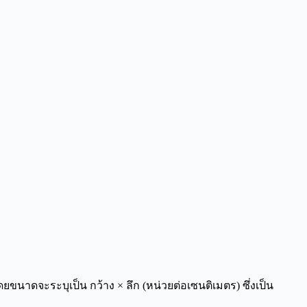
ขนาดจะระบุเป็น กว้าง × ลึก (หน่วยต่อเซนติเมตร) ซึ่งเป็น